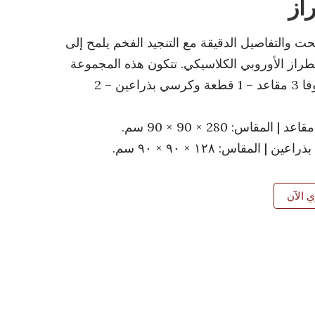
از
نحت والتفاصيل الدقيقة مع التنجيد الفخم يلمح إلى
لطراز الأوروبي الكلاسيكي. تتكون هذه المجموعة
من صوفا 3 مقاعد – 1 قطعة وكرسي بذراعين – 2
ن | المقاس: ١٢٨ × ٩٠ × ٩٠ سم.
 الآن