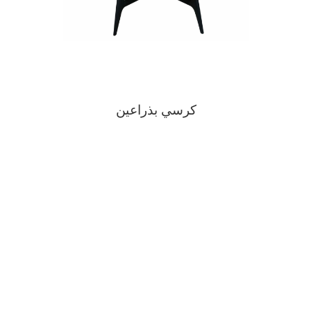
كرسي بذراعين