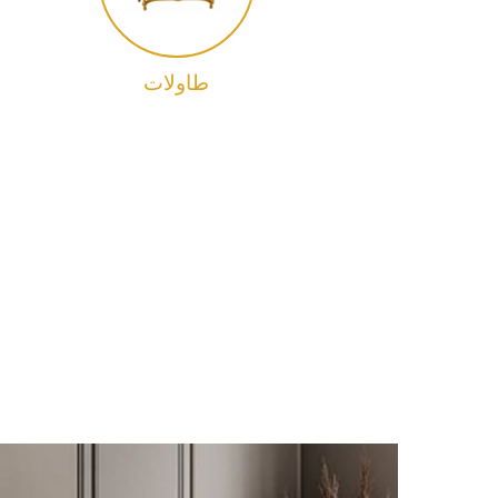
معيشة
طاولات