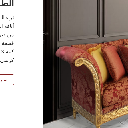
الطر
ثراء ال
أناقة ا
قطعة.
كنبة 3 مقاعد | المقاس: 280 × 90 × 90 سم.
كرسي بذراعي
اشتري