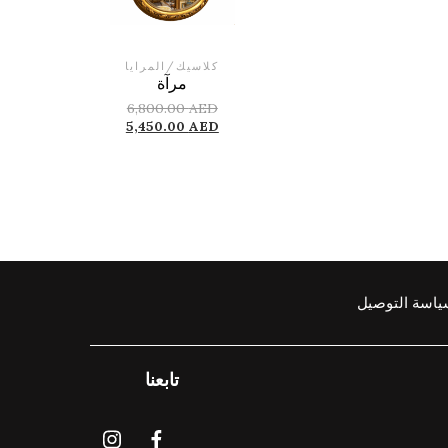
كلاسيك
/
المرايا
مرآة
6,800.00
AED
5,450.00
AED
اسة التوصيل
تابعنا