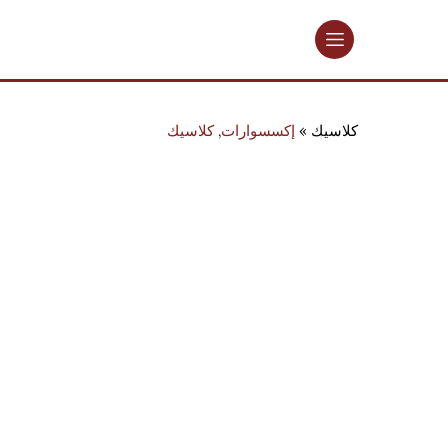
كلاسيك
إكسسوارات
,
كلاسيك
حقيبة
سوداء
/
ذهبية
من
زجاج
مورانو
-