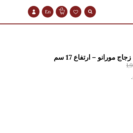
0
En
ج مورانو – ارتفاع 17 سم
1,